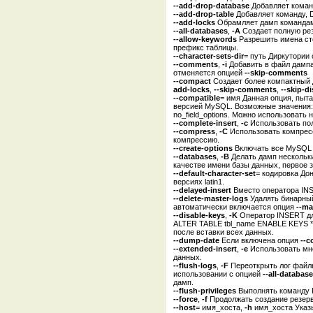
--add-drop-database
Добавляет кома
--add-drop-table
Добавляет команду,
--add-locks
Обрамляет дамп командам
--all-databases
,
-A
Создает полную рез
--allow-keywords
Разрешить имена ст
префикс таблицы.
--character-sets-dir
= путь Диркутории
--comments
,
-i
Добавить в файл дампа
отменяется опцией
--skip-comments
--compact
Создает более компактный 
add-locks
,
--skip-comments
,
--skip-d
--compatible
= имя Данная опция, пыта
версией MySQL. Возможные значения: ans
no_field_options. Можно использовать
--complete-insert
,
-c
Использовать пол
--compress
,
-C
Использовать компресс
компрессию.
--create-options
Включать все MySQL 
--databases
,
-B
Делать дамп нескольки
качестве имени базы данных, первое 
--default-character-set
= кодировка До
версиях latin1.
--delayed-insert
Вместо оператора IN
--delete-master-logs
Удалять бинарный
автоматически включается опция
--ma
--disable-keys
,
-K
Оператор INSERT для
ALTER TABLE tbl_name ENABLE KEYS */.
после вставки всех данных.
--dump-date
Если включена опция
--
--extended-insert
,
-e
Использовать мно
данных.
--flush-logs
,
-F
Переоткрыть лог файлы
использовании с опцией
--all-databas
дамп.
--flush-privileges
Выполнять команду 
--force
,
-f
Продолжать создание резерв
--host
= имя_хоста,
-h
имя_хоста Указы