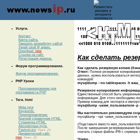
Услуги.
Контакт.
Карта сайта.
Заказать разработку сайта!
Узнай свой IP адрес.
Download.
new
Ссылка на сайт.
Как сделать резе
Регистрация домена.
Форум программирование.
Как сделать резервную копию (бэк
Ответ:
Полное резервное копирование
Форум программирование.
данных, нужно воспользоваться интег
командой:
PHP Уроки
mysqldump --no-tablespaces -h ваш
Программирование для
Резервное копирование информац
программиста PHP
Единственный способ быть уверенным
информации. Для этого необходимо вос
Теги. html
Пример команд для экспорта и импорт
mysqldump -uимя_пользователя -p 
Meta.теги
Keywords.
Мы настоятельно рекомендуем соз
Перенаправление.
mysqldump --opt -uимя_пользователя 
Краткий справочник HTML.
Страничка HTML.
(Подставьте вместо имя_пользователя
Абсолютные пути.
После завершения резервирования ба
Favicon.ico
Скач. 21
скачать старые файлы IPB с сервера. my
Динамический сайт.
new
Скач. 12
Чтиво..