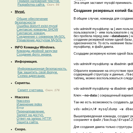
Пример наложения текстов.
Эта опция заставит mysqld принимать 
Разработка сайта.
Скач. 56
Создание резервных копий б
Mysql.
В общем случае, команда для создан
Общие обеспечение
безопасности
Ошибка doesn't exist,mysql
vds-admin/# mysqldump
-u
[ имя пользо
Синтаксис команды SHOW
пользователя ] - иям пользователя с 
Синтаксис команд.
без пробела перед ним
--databases
[ н
Соединение с сервером MySQL
создании резервной копии одной базы
Управление доступом MySQL
однозначности. То есть название баз
mysqldump, в файл дампа.
INFO Команды Windows.
Команды двойной загрузки
Создадим резервную копию одной баз
Создание фото экрана.
Информация.
vds-admin/# mysqldump
-u
dbadmin
-p
d
Информационная безопасность.
Обратите внимание на отсутствие про
Как защитить свой форум.
содержащий структуру и данные,
/ba
Схема адресации.
таблиц, можно воспользоваться след
Скрипты.
vds-admin/# mysqldump
-u
dbadmin
-p
d
Скрипт счетчика.
Скач. 176
Ключ
--no-data
( сокращенный вариант 
Htaccess
htaccess
Так-же есть возможность создавать д
Изменение index
Error
vds-admin/# mysqldump 
-u
 dba
Перенаправление.
Запрет на доступ.
Вышеприведенная команда, создает р
Ответ на запрос HTTP.
сохраняет в файл
/backup/drupal2
Защита сайта.
Для создания дампа только структуры 
Скоро.