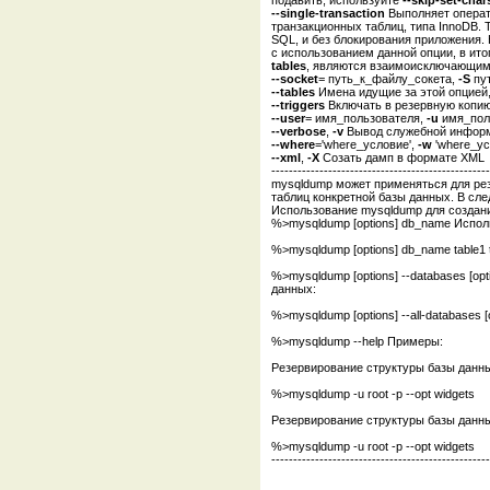
--single-transaction
Выполняет операт
транзакционных таблиц, типа InnoDB. 
SQL, и без блокирования приложения.
с использованием данной опции, в ит
tables
, являются взаимоисключающим
--socket
= путь_к_файлу_сокета,
-S
пут
--tables
Имена идущие за этой опцией,
--triggers
Включать в резервную копию
--user
= имя_пользователя,
-u
имя_поль
--verbose
,
-v
Вывод служебной информ
--where
='where_условие',
-w
'where_ус
--xml
,
-X
Созать дамп в формате XML
--------------------------------------------------
mysqldump может применяться для рез
таблиц конкретной базы данных. В сл
Использование mysqldump для создани
%>mysqldump [options] db_name Испол
%>mysqldump [options] db_name table1 
%>mysqldump [options] --databases [o
данных:
%>mysqldump [options] --all-database
%>mysqldump --help Примеры:
Резервирование структуры базы данны
%>mysqldump -u root -p --opt widgets
Резервирование структуры базы данны
%>mysqldump -u root -p --opt widgets
--------------------------------------------------