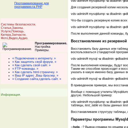
vds-admin/# mysqldump
-u
dbadmin
-p
d
Программирование для
программиста PHP
Для создания резервной копии нескол
vds-admin/# mysqldump
-u
dbadmin
-p
d
Что-бы создать резервную копию все
Системы безопасности.
vds-admin/# mysqldump
-u
dbadmin
-p
d
Статьи,Законы.
Услуги,Помощь.
После выполнения данной команды, б
Катера,Запчасти.
Фото,Видео,Аудио.
Восстановление из резервной
Программирование.
Настройка
Восстановить базу данных или таблицу
Примеры.
воспользоваться стандартной программ
« Подключение к интернету. »
vds-admin/# mysql
-u
dbadmin
-p
dbadmi
« Как защитить свой форум. »
После выполнения команды, будут вос
« Как сделать свой сайт. »
Таким-же способом происходит и восс
« FTP-команды. »
указать в какую именно базу данных в
« Как сделать html страничку. »
« Ваш IP адрес ,Ваш броузер. »
vds-admin/# mysql
-u
dbadmin
-p
dbadmi
« Создание сайта,сделать сайт. »
В приведенном примере, мы восстанав
Вообще с помощью утилиты Mysqldump,
Информация.
другую. Небольшой пример:
vds-admin/# mysqldump
-u
dbadmin
-p
d
таблицы,
test_table
из базы данных
test
Восстанавливаем структуру таблицы, и
Параметры программы Mysql
--help
, -? Вывод справки по опциям 