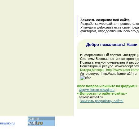
Заказать создание веб сайта.
Разработка web сайта - процесс сл
У каждого web-сайта есть своё пре
фактором, определяющим всю его 
Добро пожаловать! Наши 
Информационный портал. Инструкци
Системы Безопасности и контроля д
Познавательно-поучительный ресурс
Рецептурный ресурс. www.recept.new
Катера,Моторы. http://www.kater.kame
Авто ресурс. http://auto.kamera24.ru
«Все вопросы пишите на форуме.»
Форум.forum.newsip.ru
« Вопросы по работе сайта:»
newsip@mail.ru
Заказать разработку сайта!
newsip.ru