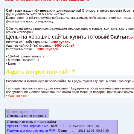
Сайт визитка для бизнеса или для компании!
Стоимость такого проекта будет з
функционал вы хотели бы там иметь?
Какие проекты обычно нужны небольшим магазинам, либо адвокатским конторам,
фирмам или просто художнику.
Обычно на таких страницах размещают информацию о товаре, контакте, карту пр
офиса и телефон.
Цены на хорошие сайты, купить готовый!
Сайты
Гор
Визитка из 1-(ой) страницы -
2800 рублей.
Адаптивный из 5-(ти) страниц -
5000 рублей.
Интернет магазин -
30000 рублей.
• 10+4+4 причин заказать.
»
• 5 причин заказать.
»
• Цены.
»
Задать вопрос про сайт ?
Разработаем мобильную версию сайта. Мы рады будем сделать мобильную версию
,
так и адаптировать сайт существующий. Поддержка и обслуживание сайта визитк
обслуживание и обновления вашего сайта один месяц в подарок, при заказе сайта 
• Адаптивный
»
Коментарии. 0
Ответы на ваши вопросы.
Ответы и отзывы в темах сайта.
1
Урок PHP №3 Переменные
Krot
2015-11-19 23:38:16
1
Пример для программиста PHP
Саша
2013-12-01 00:14:35