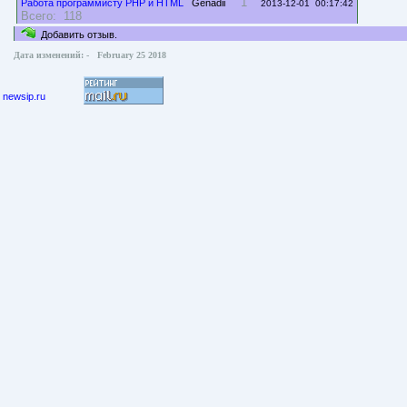
1
Работа программисту PHP и HTML
Genadii
2013-12-01 00:17:42
Всего: 118
Добавить отзыв.
Дата изменений: - February 25 2018
newsip.ru