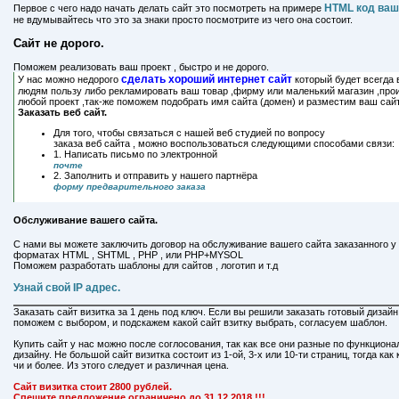
HTML код ваш
Первое с чего надо начать делать сайт это посмотреть на примере
не вдумывайтесь что это за знаки просто посмотрите из чего она состоит.
Сайт не дорого.
Поможем реализовать ваш проект , быстро и не дорого.
сделать хороший интернет сайт
У нас можно недорого
который будет всегда 
людям пользу либо рекламировать ваш товар ,фирму или маленький магазин ,про
любой проект ,так-же поможем подобрать имя сайта (домен) и разместим ваш сайт
Заказать веб сайт.
Для того, чтобы связаться с нашей веб студией по вопросу
заказа веб сайта , можно воспользоваться следующими способами связи:
1. Написать письмо по электронной
почте
2. Заполнить и отправить у нашего партнёра
форму предварительного заказа
Обслуживание вашего сайта.
С нами вы можете заключить договор на обслуживание вашего сайта заказанного у н
форматах HTML , SHTML , PHP , или PHP+MYSOL
Поможем разработать шаблоны для сайтов , логотип и т.д
Узнай свой IP адрес.
Заказать сайт визитка за 1 день под ключ. Если вы решили заказать готовый дизайн
поможем с выбором, и подскажем какой сайт взитку выбрать, согласуем шаблон.
Купить сайт у нас можно после соглосования, так как все они разные по функциона
дизайну. Не большой сайт визитка состоит из 1-ой, 3-х или 10-ти страниц, тогда ка
чи и более. Из этого следует и различная цена.
Сайт визитка стоит 2800 рублей.
Спешите предложение ограничено до 31.12.2018 !!!