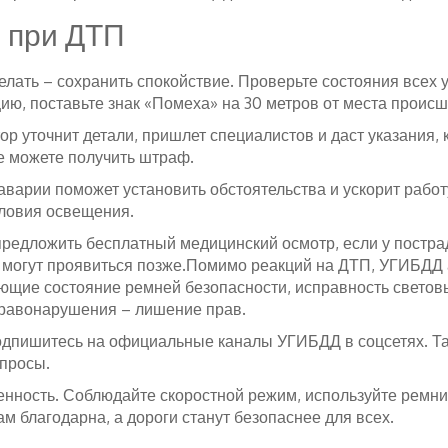
я при ДТП
елать – сохранить спокойствие. Проверьте состояния всех
ю, поставьте знак «Помеха» на 30 метров от места происш
ор уточнит детали, пришлет специалистов и даст указания,
е можете получить штраф.
аварии поможет установить обстоятельства и ускорит работ
ловия освещения.
едложить бесплатный медицинский осмотр, если у пострад
е могут проявиться позже.Помимо реакций на ДТП, УГИБДД 
ющие состояние ремней безопасности, исправность световы
правонарушения – лишение прав.
 подпишитесь на официальные каналы УГИБДД в соцсетях. Т
опросы.
енность. Соблюдайте скоростной режим, используйте ремни 
м благодарна, а дороги станут безопаснее для всех.