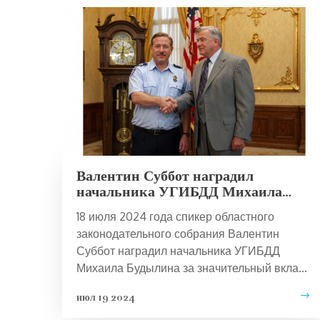
Валентин Суббот наградил
начальника УГИБДД Михаила
Будылина за вклад в безопасность
18 июля 2024 года спикер областного
дорожного движения
законодательного собрания Валентин
Суббот наградил начальника УГИБДД
Михаила Будылина за значительный вклад
в обеспечение безопасности дорожного
июл 19 2024
движения. Встреча подчеркнула важность
сотрудничества региональных властей и