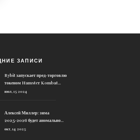
ДНИЕ ЗАПИСИ
Bybit запускает пред-торговлю
токеном Hamster Kombat
(HMSTR) - новые возможности
июл, 15 2024
для инвесторов
Алексей Миллер: зима
2025‑2026 будет аномально
холодной от Мурманска до
окт, 14 2025
Краснодара