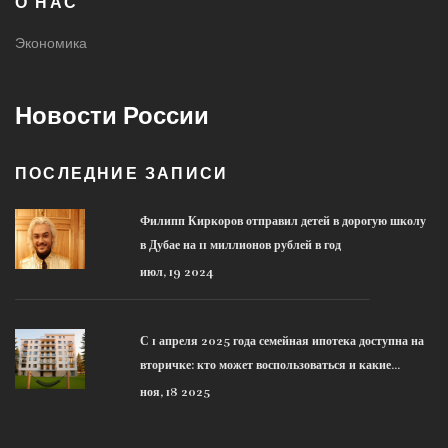
О НАС
Экономика
Новости России
ПОСЛЕДНИЕ ЗАПИСИ
Филипп Киркоров отправил детей в дорогую школу
в Дубае на 11 миллионов рублей в год
июл, 19 2024
С 1 апреля 2025 года семейная ипотека доступна на
вторичке: кто может воспользоваться и какие
ограничения
ноя, 18 2025