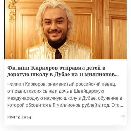
Филипп Киркоров отправил детей в
дорогую школу в Дубае на 11 миллионов
рублей в год
Филипп Киркоров, знаменитый российский певец,
отправил своих сына и дочь в Швейцарскую
международную научную школу в Дубае, обучение в
которой обходится в 11 миллионов рублей в год. Это
значительное финансовое вложение для
июл 19 2024
обеспечивания высокого уровня образования своим
детям.