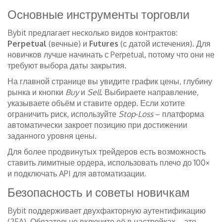
Основные инструменты торговли
Bybit предлагает несколько видов контрактов:
Perpetual
(вечные) и
Futures
(с датой истечения). Для
новичков лучше начинать с Perpetual, потому что они не
требуют выбора даты закрытия.
На главной странице вы увидите график цены, глубину
рынка и кнопки
Buy
и
Sell
. Выбираете направление,
указываете объём и ставите ордер. Если хотите
ограничить риск, используйте
Stop‑Loss
– платформа
автоматически закроет позицию при достижении
заданного уровня цены.
Для более продвинутых трейдеров есть возможность
ставить лимитные ордера, использовать плечо до 100×
и подключать API для автоматизации.
Безопасность и советы новичкам
Bybit поддерживает двухфакторную аутентификацию
(2FA). Обязательно включите её в настройках – это