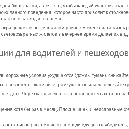
ля бюрократии, а для того, чтобы каждый участник знал, ка
еожиданного поведения, которое часто приводит к столкно
трафов и расходов на ремонт.
 сокращение скорости в жилом районе может спасти жизнь р
е световозвратных жилетов в вечернее время делает их ви
ции для водителей и пешеходов
сли дорожные условия ухудшаются (дождь, туман), снижайте
жно позвонить, включайте громкую связь или используйте г
оездках. Через каждые два часа остановитесь хотя бы на 1
ещения хотя бы раз в месяц. Плохие шины и неисправные ф
е достаточное расстояние от впереди идущего и убедитесь,