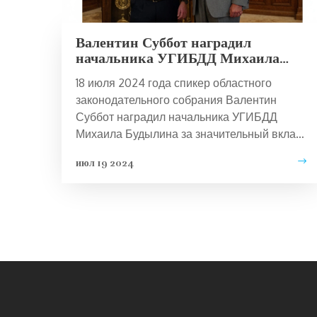
Валентин Суббот наградил
начальника УГИБДД Михаила
Будылина за вклад в безопасность
18 июля 2024 года спикер областного
дорожного движения
законодательного собрания Валентин
Суббот наградил начальника УГИБДД
Михаила Будылина за значительный вклад
в обеспечение безопасности дорожного
июл 19 2024
движения. Встреча подчеркнула важность
сотрудничества региональных властей и
правоохранительных органов для решения
вопросов безопасности на дорогах.