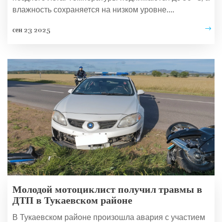
влажность сохраняется на низком уровне.
Метеорологи предупреждают о возможных перебоях
сен 23 2025
в работе электросетей и повышенной нагрузке на
сельское хозяйство. На улицах города уже отменяют
утренние пробежки, а жители ищут тень и
прохладные напитки. Эксперты советуют
подготовиться к дальнейшему потеплению в течение
недели.
Молодой мотоциклист получил травмы в
ДТП в Тукаевском районе
В Тукаевском районе произошла авария с участием