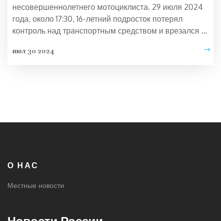
несовершеннолетнего мотоциклиста. 29 июля 2024
года, около 17:30, 16-летний подросток потерял
контроль над транспортным средством и врезался в
забор. Мотоциклист получил неопасные для жизни
июл 30 2024
травмы и был доставлен в местную больницу.
Проводится расследование причин происшествия.
О НАС
Местные новости
Новости России